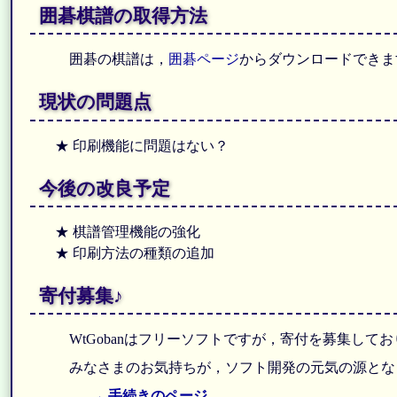
囲碁棋譜の取得方法
囲碁の棋譜は，
囲碁ページ
からダウンロードできます
現状の問題点
★ 印刷機能に問題はない？
今後の改良予定
★ 棋譜管理機能の強化
★ 印刷方法の種類の追加
寄付募集♪
WtGobanはフリーソフトですが，寄付を募集して
みなさまのお気持ちが，ソフト開発の元気の源とな
→ 手続きのページ