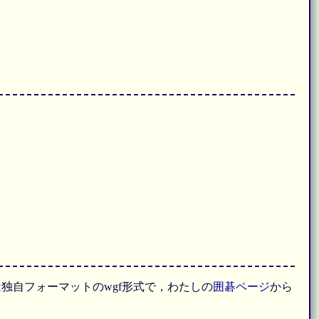
独自フォーマットのwgf形式で，わたしの
囲碁ページ
から