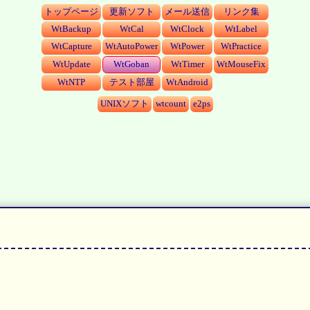
トップページ
更新ソフト
メール送信
リンク集
WtBackup
WtCal
WtClock
WtLabel
WtCapture
WtAutoPower
WtPower
WtPractice
WtUpdate
WtGoban
WtTimer
WtMouseFix
WtNTP
テスト部屋
WtAndroid
UNIXソフト
wtcount
e2ps