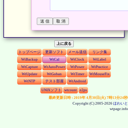
上に戻る
トップページ
更新ソフト
メール送信
リンク集
WtBackup
WtCal
WtClock
WtLabel
WtCapture
WtAutoPower
WtPower
WtPractice
WtUpdate
WtGoban
WtTimer
WtMouseFix
WtNTP
テスト部屋
WtAndroid
UNIXソフト
wtcount
e2ps
最終更新日時 : 2019年 4月30日(火) 7時13分24秒
Copyright (C) 2005-2026
ほわいと
wtpage.info