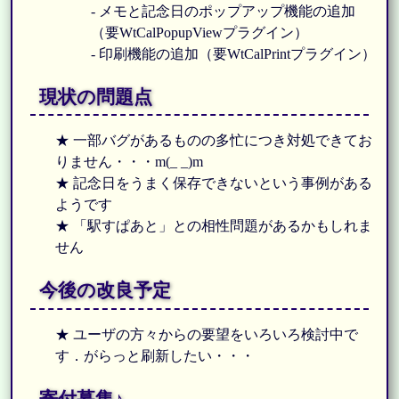
- メモと記念日のポップアップ機能の追加
（要WtCalPopupViewプラグイン）
- 印刷機能の追加（要WtCalPrintプラグイン）
現状の問題点
★ 一部バグがあるものの多忙につき対処できてお
りません・・・m(_ _)m
★ 記念日をうまく保存できないという事例がある
ようです
★ 「駅すぱあと」との相性問題があるかもしれま
せん
今後の改良予定
★ ユーザの方々からの要望をいろいろ検討中で
す．がらっと刷新したい・・・
寄付募集♪