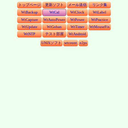
トップページ
更新ソフト
メール送信
リンク集
WtBackup
WtCal
WtClock
WtLabel
WtCapture
WtAutoPower
WtPower
WtPractice
WtUpdate
WtGoban
WtTimer
WtMouseFix
WtNTP
テスト部屋
WtAndroid
UNIXソフト
wtcount
e2ps