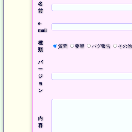
名
前
e-
mail
種
質問
要望
バグ報告
その他
類
バ
ー
ジ
ョ
ン
内
容